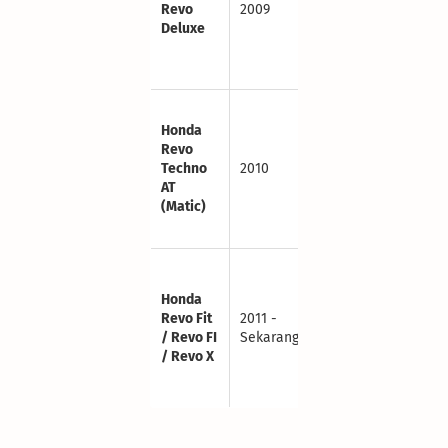
Revo
2009
Upgrade:
Deluxe
GTZ-5S /
YTZ5S (3.5
Ah)
Standar: GTZ-
4V / YTZ4V (3
Honda
Ah)
Revo
Techno
2010
Upgrade:
AT
GTZ-5S /
(Matic)
YTZ5S (3.5
Ah)
Standar: GTZ-
4V / YTZ4V (3
Honda
Ah)
Revo Fit
2011 -
Upgrade:
/ Revo FI
Sekarang
GTZ-5S /
/ Revo X
YTZ5S (3.5
Ah)