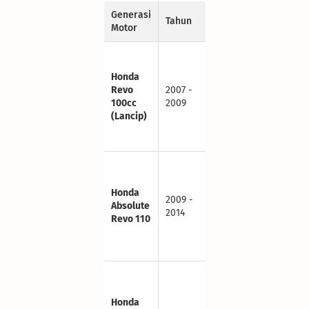
Generasi
Rekomendasi
Tahun
Motor
Aki
Standar: GTZ-
4V / YTZ4V (3
Honda
Ah)
Revo
2007 -
Upgrade:
100cc
2009
GTZ-5S /
(Lancip)
YTZ5S (3.5
Ah)
Standar: GTZ-
4V / YTZ4V (3
Ah)
Honda
2009 -
Absolute
Upgrade:
2014
Revo 110
GTZ-5S /
YTZ5S (3.5
Ah)
Standar: GTZ-
4V / YTZ4V (3
Ah)
Honda