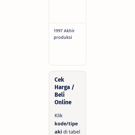
121×6
mm, P
D
1997 Akhir
GM5Z-3B
12V, 5
produksi
Dim:
121×6
mm, P
D
Cek
Harga /
Beli
Online
Klik
kode/tipe
aki
di tabel