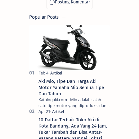
Terlengkap
FI, Revo
Koperasi
Popular Posts
(Lengkap)
Aki Mio, Tipe Dan Harga Aki
Motor Yamaha Mio Semua Tipe
Dan Tahun
Katalogaki.com - Mio adalah salah
satu tipe motor yang diproduksi dan
dipasarkan oleh Yamah…
10 Daftar Terbaik Toko Aki di
Kota Bandung, Ada Yang 24 Jam,
Tukar Tambah dan Bisa Antar-
Pasang Battery Sampai Lokasi