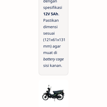
dengan
spesifikasi
12V 5Ah
.
Pastikan
dimensi
sesuai
(121x61x131
mm) agar
muat di
battery cage
sisi kanan.