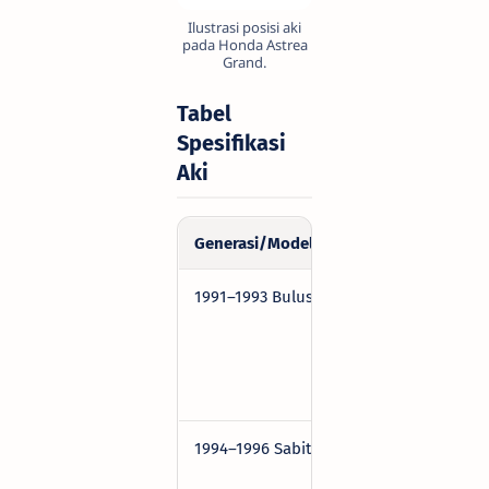
Ilustrasi posisi aki
pada Honda Astrea
Grand.
Tabel
Spesifikasi
Aki
Generasi/Model
Kode Aki
Spesif
1991–1993 Bulus
GM5Z-3B
12V, 5
Dim:
121×6
mm, P
D
1994–1996 Sabit
GM5Z-3B
12V, 5
Dim: