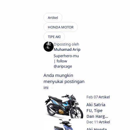
Superhero-mu
| follow
@aripcage
Anda mungkin
menyukai postingan
ini
Aki Satria
FU, Tipe
Dan Harga
Aki Motor
Suzuki
Aki Honda