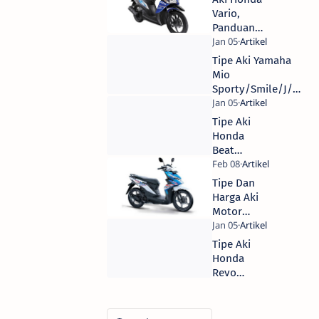
Satria
Vario,
F/FU/S/R
Panduan
120/150
Lengkap
Semua Tipe
Memilih Aki
Tipe Aki Yamaha
Dan Tahun
Terbaik
Mio
untuk Honda
Sporty/Smile/J/M3
Vario: Tips
Terbaik &
dan
Spesifikasi
Tipe Aki
Rekomendasi
Honda
Beat
Terbaik:
Panduan
Tipe Dan
Lengkap
Harga Aki
Semua
Motor
Generasi
Honda
BeAT
Tipe Aki
Semua Tipe
Honda
Dan Tahun
Revo
| Katalog
Terbaik:
Spek Aki
Revo 100,
Motor
Absolute &