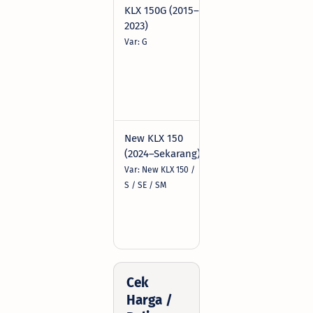
KLX 150G (2015–
YTX7L-
12V | 
2023)
BS
100CC
Dim:
Var: G
114x7
mm
Pol: - 
MF
New KLX 150
YTX7L-
12V | 
(2024–Sekarang)
BS
100CC
Dim:
Var: New KLX 150 /
114x7
S / SE / SM
mm
Pol: - 
MF
Cek
Harga /