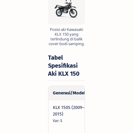
Posisi aki Kawasaki
KLX 150 yang
terlindung di balik
cover bodi samping.
Tabel
Spesifikasi
Aki KLX 150
Generasi/Model
Kode Aki
Spesif
KLX 150S (2009–
YTX7L-
12V | 
2015)
BS
100CC
Dim:
Var: S
114x7