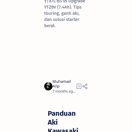
YTX7L-BS vs Upgrade
YTZ8V (7.4Ah). Tips
touring, ganti aki,
dan solusi starter
berat.
7 months ago
14
Panduan
Aki
Kawasaki