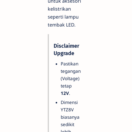
untuk aksesori
kelistrikan
seperti lampu
tembak LED.
Disclaimer
Upgrade
Pastikan
tegangan
(Voltage)
tetap
12V
.
Dimensi
YTZ8V
biasanya
sedikit
lebih