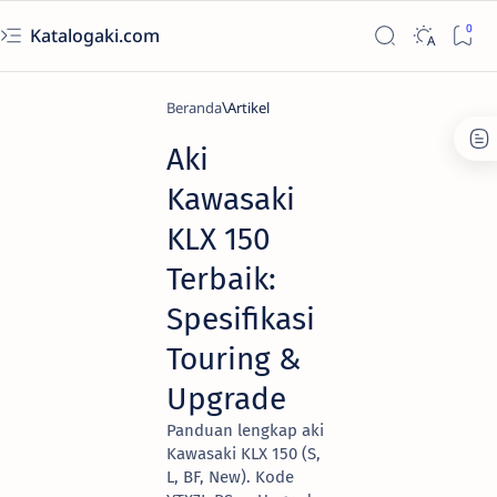
Katalogaki.com
Beranda
Artikel
Aki
Kawasaki
KLX 150
Terbaik:
Spesifikasi
Touring &
Upgrade
Panduan lengkap aki
Kawasaki KLX 150 (S,
L, BF, New). Kode