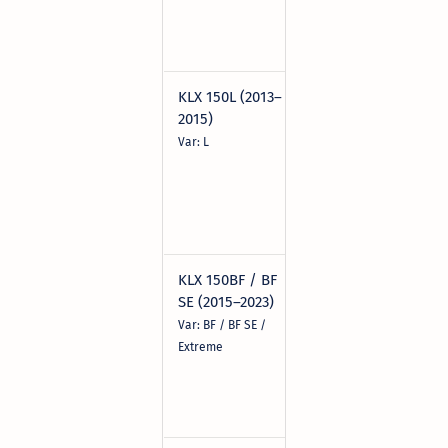
mm
Pol: - 
MF/Ba
KLX 150L (2013–
YTX7L-
12V | 
2015)
BS
100CC
Dim:
Var: L
114x7
mm
Pol: - 
MF
KLX 150BF / BF
YTX7L-
12V | 
SE (2015–2023)
BS
100CC
Dim:
Var: BF / BF SE /
114x7
Extreme
mm
Pol: - 
MF